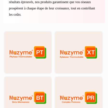
résultats éprouvés, nos produits garantissent que vos oiseaux
prospèrent à chaque étape de leur croissance, tout en contrôlant
les coûts.
®
®
Nuzyme
Nuzyme
PT
XT
est
est
une
thermostable
version
à
résistante
la
à
xylanase
la
qui
chaleur
peut
de
dégrader
la
l'arabinoxylan
Phytase
et
conçue
réduire
pour
au
®
®
Nuzyme
Nuzyme
hydrolyser
minimum
BT
PR
l'Acide
ses
est
est
phytique
effets
une
une