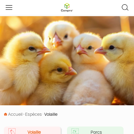
Accueil
Espèces
Volaille
Volaille
Porcs