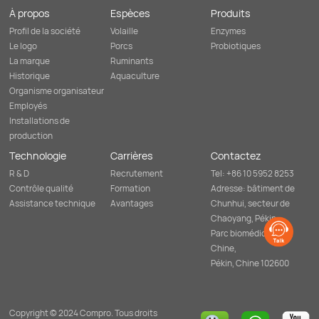
reproduction
d'animaux
À propos
Espèces
Produits
et
par
en
le
Profil de la société
Volaille
Enzymes
réduisant
biais
l'utilisation
Le logo
Porcs
Probiotiques
du
d'antibiotiques.
système
La marque
Ruminants
de
Historique
Aquaculture
consommation
quotidienne
Organisme organisateur
pour
Employés
soutenir
l'équilibre
Installations de
microbien
production
intestinal
et
Technologie
Carrières
Contactez
promouvoir
la
R & D
Recrutement
Tel: +86 10 5952 8253
santé
Contrôle qualité
Formation
Adresse: bâtiment de
animale
globale
Assistance technique
Avantages
Chunhui, secteur de
et
Chaoyang, Pékin,
la
production
Parc biomédical de
sans
Chine,
antibiotiques.
Pékin, Chine 102600
Copyright © 2024 Compro. Tous droits