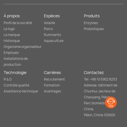
À propos
Espèces
Produits
Profil de la société
Volaille
Enzymes
Le logo
Porcs
Probiotiques
La marque
Ruminants
Historique
Aquaculture
Organisme organisateur
Employés
Installations de
production
Technologie
Carrières
Contactez
R & D
Recrutement
Tel: +86 10 5952 8253
Contrôle qualité
Formation
Adresse: bâtiment de
Assistance technique
Avantages
Chunhui, secteur de
Chaoyang, Pékin,
Parc biomédical de
Chine,
Pékin, Chine 102600