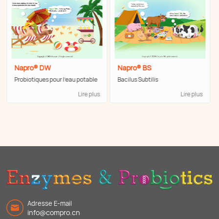
Napro® DW
Napro® BS
Probiotiques pour l'eau potable
Bacilus Subtilis
Lire plus
Lire plus
Adresse E-mail
info@compro.cn