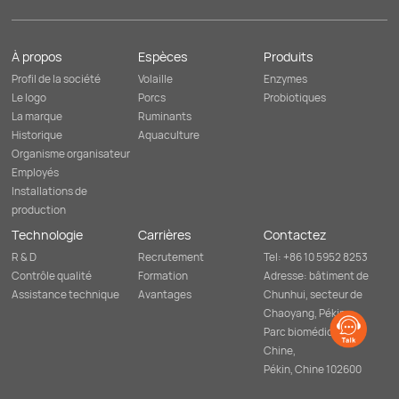
À propos
Espèces
Produits
Profil de la société
Volaille
Enzymes
Le logo
Porcs
Probiotiques
La marque
Ruminants
Historique
Aquaculture
Organisme organisateur
Employés
Installations de
production
Technologie
Carrières
Contactez
R & D
Recrutement
Tel: +86 10 5952 8253
Contrôle qualité
Formation
Adresse: bâtiment de
Assistance technique
Avantages
Chunhui, secteur de
Chaoyang, Pékin,
Parc biomédical de
Chine,
Pékin, Chine 102600